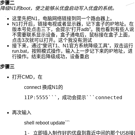
步骤二
降级N1的boot，使之能够从优盘启动写入优盘的系统。
这里先把N1，电脑网络链接到同一个路由器上。
N1打开后，链接电视或者显示器，记下盒子的IP地址。在
版本号处点击三下，会提示“打开adb”。我也看到有些人说
不需要联系显示设备，盒子通电后，鼠标接在盒子上面，
点击3次就可以打开。这个我没有测试
接下来，通过“斐讯T1、N1官方系统降级工具”，双击运行
run.bat，按照模式操作，输入上一步记下来的IP地址，进
行操作。结束后降级成功，设备重启
步骤三
打开CMD，在
connect 换成N1的
1
IP:5555```，成功会提示```connected
再次输入
shell reboot update```
1
- 立即插入制作好的优盘到靠近中间的那个USB接