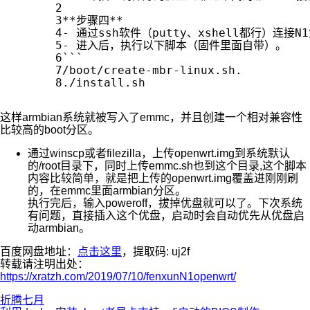
2
3
**步骤四**
4
- 通过ssh软件（putty、xshell都行）连
5
- 进入后，执行以下脚本（固件里面自带）。
6
```  
7
/boot/create-mbr-linux.sh. 
8
./install.sh
这样armbian系统就被写入了emmc，并且创建一个相对兼容性
比较高的boot分区。
通过winscp或者filezilla，上传openwrt.img到系统默认
的/root目录下，同时上传emmc.sh也到这个目录,这个脚本
内容比较简单，就是把上传的openwrt.img覆盖进刚刚刷
的，在emmc里面armbian分区。
执行完后，输入poweroff，拔掉优盘就可以了。下次系统
有问题，直接插入这个优盘，启动时会自动优先从优盘启
动armbian。
百度网盘地址：
点击这里
，提取码: uj2f
转载请注明出处：
https://xratzh.com/2019/07/10/fenxunN1openwrt/
折腾
七月