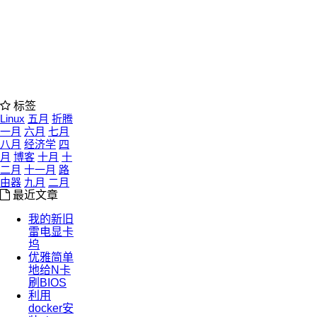
标签
Linux
五月
折腾
一月
六月
七月
八月
经济学
四
月
博客
十月
十
二月
十一月
路
由器
九月
二月
最近文章
我的新旧
雷电显卡
坞
优雅简单
地给N卡
刷BIOS
利用
docker安