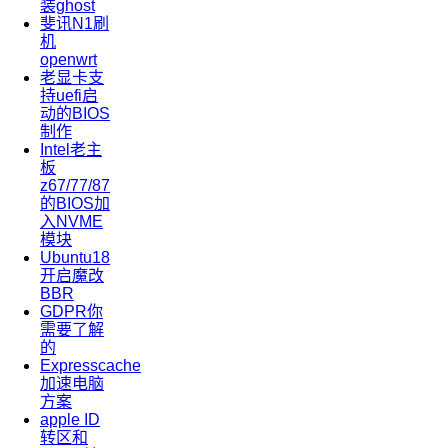
装ghost
斐讯N1刷
机
openwrt
老显卡支
持uefi启
动的BIOS
制作
Intel老主
板
z67/77/87
的BIOS加
入NVME
模块
Ubuntu18
开启魔改
BBR
GDPR你
需要了解
的
Expresscache
加速电脑
方案
apple ID
转区和