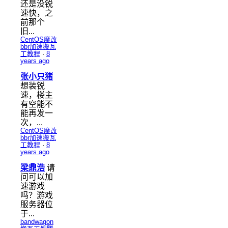
还是没锐
速快，之
前那个
旧...
CentOS魔改
bbr加速搬瓦
工教程
·
8
years ago
张小只猪
想装锐
速，楼主
有空能不
能再发一
次，...
CentOS魔改
bbr加速搬瓦
工教程
·
8
years ago
梁鼎浩
请
问可以加
速游戏
吗？游戏
服务器位
于...
bandwagon