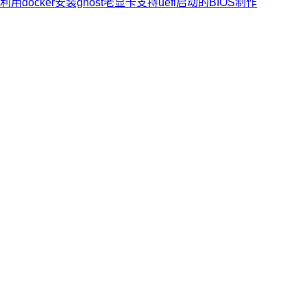
利用docker安装ghost
老显卡支持uefi启动的BIOS制作