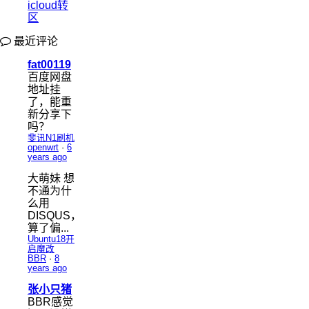
icloud转
区
最近评论
fat00119
百度网盘
地址挂
了，能重
新分享下
吗？
斐讯N1刷机
openwrt
·
6
years ago
大萌妹
想
不通为什
么用
DISQUS，
算了偏...
Ubuntu18开
启魔改
BBR
·
8
years ago
张小只猪
BBR感觉